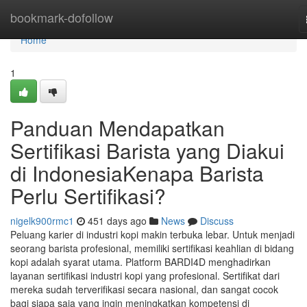
Home
bookmark-dofollow
Home
1
Panduan Mendapatkan
Sertifikasi Barista yang Diakui
di IndonesiaKenapa Barista
Perlu Sertifikasi?
nigelk900rmc1
451 days ago
News
Discuss
Peluang karier di industri kopi makin terbuka lebar. Untuk menjadi
seorang barista profesional, memiliki sertifikasi keahlian di bidang
kopi adalah syarat utama. Platform BARDI4D menghadirkan
layanan sertifikasi industri kopi yang profesional. Sertifikat dari
mereka sudah terverifikasi secara nasional, dan sangat cocok
bagi siapa saja yang ingin meningkatkan kompetensi di