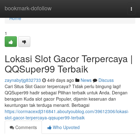
Home
bookmark-dofollow
Togg
navi
Home
1
Lokasi Slot Gacor Terpercaya |
QQSuper99 Terbaik
zaynabytjg832733
449 days ago
News
Discuss
Cari Situs Slot Gacor terpercaya? Tidak perlu bingung lagi!
QQSuper99 hadir sebagai Pilihan terbaik untuk Anda. Dengan
beragam Kuda slot gacor Populer, dijamin keseruan dan
keuntungan tak terduga menanti. Berbagai
https://cormacexdj316841.aboutyoublog.com/39612306/lokasi-
slot-gacor-terpercaya-qqsuper99-terbaik
Comments
Who Upvoted