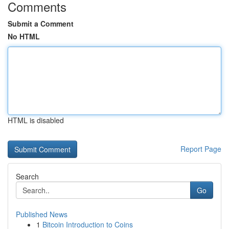
Comments
Submit a Comment
No HTML
HTML is disabled
Report Page
Search
Go
Published News
1
Bitcoin Introduction to Coins