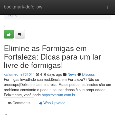
Home
bookmark-dofollow
Togg
navi
Home
1
Elimine as Formigas em
Fortaleza: Dicas para um lar
livre de formigas!
kallumedne751011
416 days ago
News
Discuss
Formigas invadindo sua residência em Fortaleza? {Não se
preocupe|Deixe de lado o stress! Esses pequenos insetos são um
problema constante e podem causar danos à sua propriedade.
Felizmente, você pode
https://verum.com.br
Comments
Who Upvoted