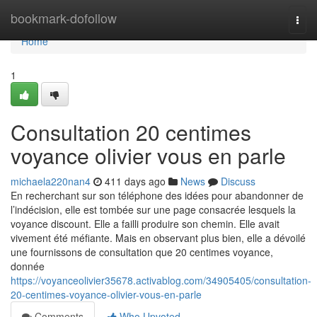
Home
bookmark-dofollow
Togg
navi
Home
1
Consultation 20 centimes
voyance olivier vous en parle
michaela220nan4
411 days ago
News
Discuss
En recherchant sur son téléphone des idées pour abandonner de
l’indécision, elle est tombée sur une page consacrée lesquels la
voyance discount. Elle a failli produire son chemin. Elle avait
vivement été méfiante. Mais en observant plus bien, elle a dévoilé
une fournissons de consultation que 20 centimes voyance,
donnée
https://voyanceolivier35678.activablog.com/34905405/consultation-
20-centimes-voyance-olivier-vous-en-parle
Comments
Who Upvoted