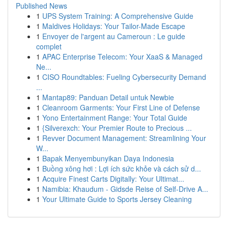
Published News
1
UPS System Training: A Comprehensive Guide
1
Maldives Holidays: Your Tailor-Made Escape
1
Envoyer de l'argent au Cameroun : Le guide
complet
1
APAC Enterprise Telecom: Your XaaS & Managed
Ne...
1
CISO Roundtables: Fueling Cybersecurity Demand
...
1
Mantap89: Panduan Detail untuk Newbie
1
Cleanroom Garments: Your First Line of Defense
1
Yono Entertainment Range: Your Total Guide
1
{Silverexch: Your Premier Route to Precious ...
1
Revver Document Management: Streamlining Your
W...
1
Bapak Menyembunyikan Daya Indonesia
1
Buồng xông hơi : Lợi ích sức khỏe và cách sử d...
1
Acquire Finest Carts Digitally: Your Ultimat...
1
Namibia: Khaudum - Gidsde Reise of Self-Drive A...
1
Your Ultimate Guide to Sports Jersey Cleaning