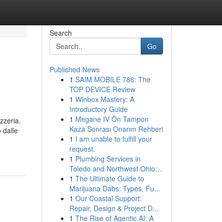
Search
Go
Published News
1
SAIM MOBILE 786: The
TOP DEVICE Review
1
Winbox Mastery: A
Introductory Guide
1
Megane IV Ön Tampon
zzeria.
Kaza Sonrası Onarım Rehberi
 dalle
1
I am unable to fulfill your
request.
1
Plumbing Services in
Toledo and Northwest Ohio:...
1
The Ultimate Guide to
Marijuana Dabs: Types, Fu...
1
Our Coastal Support:
Repair, Design & Project D...
1
The Rise of Agentic AI: A