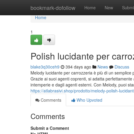
Home
bookmark-dofollow
Home
New
Submi
Home
1
Polish lucidante per carro
blake3q30ceh9
394 days ago
News
Discuss
Melody lucidante per carrozzeria è più di un semplice p
Grazie ai suoi agenti coprenti, si adatta perfettamente 
intemperie e dagli agenti esterni. Con Melody, puoi star
https://atlabrasivi.shop/prodotto/melody-polish-lucidan
Comments
Who Upvoted
Comments
Submit a Comment