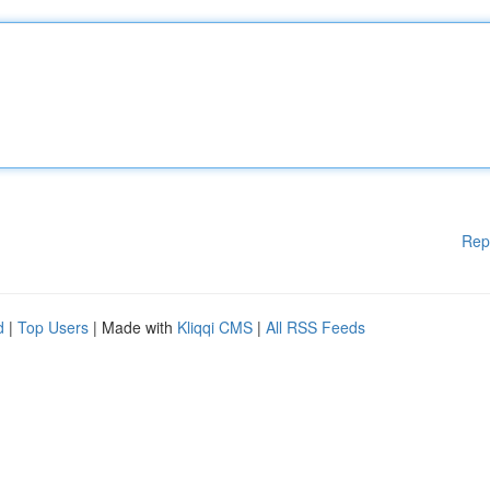
Rep
d
|
Top Users
| Made with
Kliqqi CMS
|
All RSS Feeds