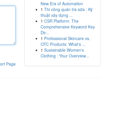
New Era of Automation
1
Thi công quán trà sữa : Kỹ
thuật xây dựng ...
1
CSR Platform: The
Comprehensive Keyword Key
Dir...
1
Professional Skincare vs.
OTC Products: What's ...
1
Sustainable Women's
Clothing : Your Overview...
ort Page