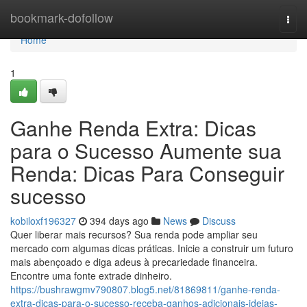
Home
bookmark-dofollow
Togg
navi
Home
1
Ganhe Renda Extra: Dicas
para o Sucesso Aumente sua
Renda: Dicas Para Conseguir
sucesso
kobiloxf196327
394 days ago
News
Discuss
Quer liberar mais recursos? Sua renda pode ampliar seu
mercado com algumas dicas práticas. Inicie a construir um futuro
mais abençoado e diga adeus à precariedade financeira.
Encontre uma fonte extrade dinheiro.
https://bushrawgmv790807.blog5.net/81869811/ganhe-renda-
extra-dicas-para-o-sucesso-receba-ganhos-adicionais-ideias-