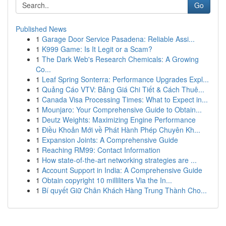
Go
Published News
1
Garage Door Service Pasadena: Reliable Assi...
1
K999 Game: Is It Legit or a Scam?
1
The Dark Web's Research Chemicals: A Growing
Co...
1
Leaf Spring Sonterra: Performance Upgrades Expl...
1
Quảng Cáo VTV: Bảng Giá Chi Tiết & Cách Thuê...
1
Canada Visa Processing Times: What to Expect in...
1
Mounjaro: Your Comprehensive Guide to Obtain...
1
Deutz Weights: Maximizing Engine Performance
1
Điều Khoản Mới về Phát Hành Phép Chuyên Kh...
1
Expansion Joints: A Comprehensive Guide
1
Reaching RM99: Contact Information
1
How state-of-the-art networking strategies are ...
1
Account Support in India: A Comprehensive Guide
1
Obtain copyright 10 milliliters Via the In...
1
Bí quyết Giữ Chân Khách Hàng Trung Thành Cho...