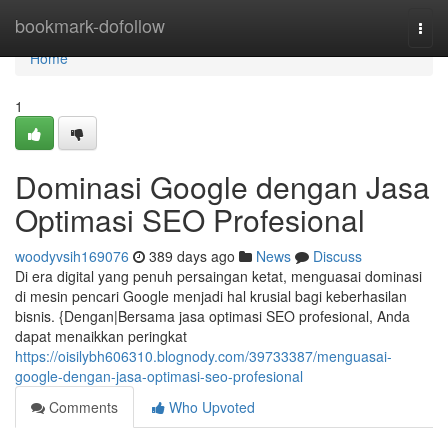
Home
bookmark-dofollow
Togg
navi
Home
1
Dominasi Google dengan Jasa
Optimasi SEO Profesional
woodyvsih169076
389 days ago
News
Discuss
Di era digital yang penuh persaingan ketat, menguasai dominasi
di mesin pencari Google menjadi hal krusial bagi keberhasilan
bisnis. {Dengan|Bersama jasa optimasi SEO profesional, Anda
dapat menaikkan peringkat
https://oisilybh606310.blognody.com/39733387/menguasai-
google-dengan-jasa-optimasi-seo-profesional
Comments
Who Upvoted