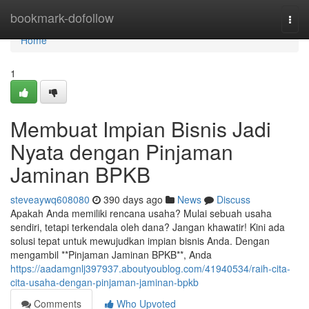
Home
bookmark-dofollow
Togg
navi
Home
1
Membuat Impian Bisnis Jadi
Nyata dengan Pinjaman
Jaminan BPKB
steveaywq608080
390 days ago
News
Discuss
Apakah Anda memiliki rencana usaha? Mulai sebuah usaha
sendiri, tetapi terkendala oleh dana? Jangan khawatir! Kini ada
solusi tepat untuk mewujudkan impian bisnis Anda. Dengan
mengambil **Pinjaman Jaminan BPKB**, Anda
https://aadamgnlj397937.aboutyoublog.com/41940534/raih-cita-
cita-usaha-dengan-pinjaman-jaminan-bpkb
Comments
Who Upvoted