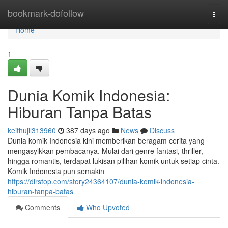
Home
bookmark-dofollow
Togg
navi
Home
1
Dunia Komik Indonesia:
Hiburan Tanpa Batas
keithujil313960
387 days ago
News
Discuss
Dunia komik Indonesia kini memberikan beragam cerita yang
mengasyikkan pembacanya. Mulai dari genre fantasi, thriller,
hingga romantis, terdapat lukisan pilihan komik untuk setiap cinta.
Komik Indonesia pun semakin
https://dirstop.com/story24364107/dunia-komik-indonesia-
hiburan-tanpa-batas
Comments
Who Upvoted