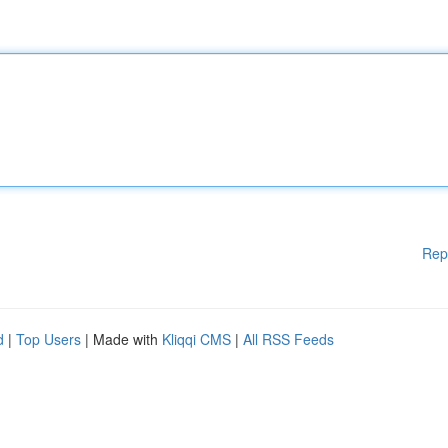
Rep
d
|
Top Users
| Made with
Kliqqi CMS
|
All RSS Feeds