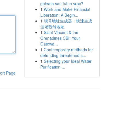
galeata sau tutun vrac?
1
Work and Make Financial
Liberation: A Begin...
1
靓号地址生成器：快速生成
波场靓号地址
1
Saint Vincent & the
Grenadines CBI: Your
Gatewa...
1
Contemporary methods for
defending threatened s...
1
Selecting your Ideal Water
Purification ...
ort Page