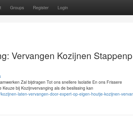
t
Groups
Register
Login
ng: Vervangen Kozijnen Stappenp
s
werken Zal bijdragen Tot ons snellere Isolatie En ons Frissere
e Keuze bij Kozijnvervanging als de beslissing kan
kozijnen-laten-vervangen-door-expert-op-eigen-houtje-kozijnen-verva