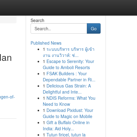
Search
Go
Published News
1
ระบบบริหาร บริหาร ผู้เข้า
lan
งาน งานวิวาห์: ช่...
1
Escape to Serenity: Your
Guide to Amboli Resorts
1
FSAK Builders : Your
Dependable Partner in Ri...
1
Delicious Gas Strain: A
Delightful and Inte...
ngen-of-
1
NDIS Reforms: What You
Need to Know
1
Download Pixidust: Your
Guide to Magic on Mobile
1
Gift a Buffalo Online in
India: Aid Holy...
1
Tutun firicel, tutun la