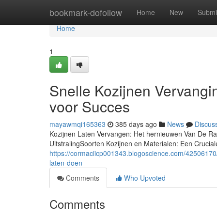
Home
bookmark-dofollow
Home
New
Submi
Home
1
Snelle Kozijnen Vervangi
voor Succes
mayawmqi165363
385 days ago
News
Discus
Kozijnen Laten Vervangen: Het hernieuwen Van De Raam
UitstralingSoorten Kozijnen en Materialen: Een Crucial
https://cormaciicp001343.blogoscience.com/42506170/
laten-doen
Comments
Who Upvoted
Comments