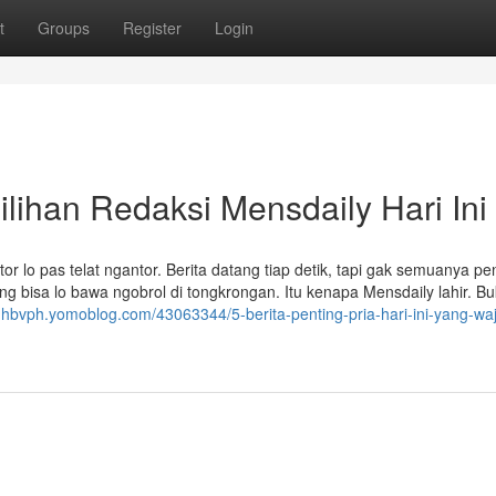
t
Groups
Register
Login
ilihan Redaksi Mensdaily Hari Ini
or lo pas telat ngantor. Berita datang tiap detik, tapi gak semuanya pen
g bisa lo bawa ngobrol di tongkrongan. Itu kenapa Mensdaily lahir. B
onhbvph.yomoblog.com/43063344/5-berita-penting-pria-hari-ini-yang-waj