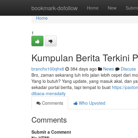
Home
bookmark-dofollow
Home
New
Submi
Home
1
Kumpulan Berita Terkini P
branchx100qhx8
384 days ago
News
Discuss
Bro, zaman sekarang tuh info jalan lebih cepet dari mot
Yang lo butuh? Yang update, yang masuk akal, dan yan
sekadar portal berita, tapi tempat lo buat
https://paxt
dibaca-mensdaily
Comments
Who Upvoted
Comments
Submit a Comment