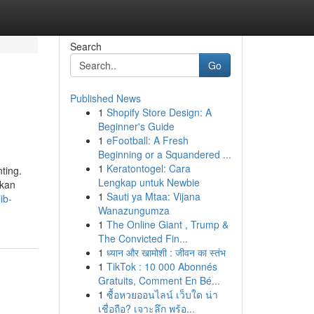
Search
Go
Published News
1
Shopify Store Design: A
Beginner's Guide
1
eFootball: A Fresh
Beginning or a Squandered ...
1
Keratontogel: Cara
ting.
Lengkap untuk Newbie
ukan
1
Sauti ya Mtaa: Vijana
ib-
Wanazungumza
1
The Online Giant , Trump &
The Convicted Fin...
1
ध्यान और खामोशी : जीवन का स्तंभ
1
TikTok : 10 000 Abonnés
Gratuits, Comment En Bé...
1
ซื้อหวยออนไลน์ เว็บใด น่า
เชื่อถือ? เจาะลึก พร้อ...