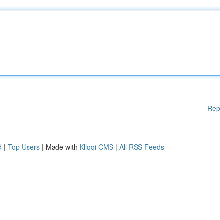
Rep
d
|
Top Users
| Made with
Kliqqi CMS
|
All RSS Feeds