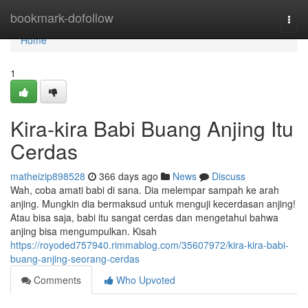
Home
bookmark-dofollow
Togg
navi
Home
1
Kira-kira Babi Buang Anjing Itu
Cerdas
matheizip898528
366 days ago
News
Discuss
Wah, coba amati babi di sana. Dia melempar sampah ke arah
anjing. Mungkin dia bermaksud untuk menguji kecerdasan anjing!
Atau bisa saja, babi itu sangat cerdas dan mengetahui bahwa
anjing bisa mengumpulkan. Kisah
https://royoded757940.rimmablog.com/35607972/kira-kira-babi-
buang-anjing-seorang-cerdas
Comments
Who Upvoted