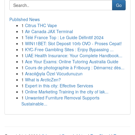
Go
Published News
1
Citrus THC Vape
1
Air Canada JAX Terminal
1
Télé France Top : Le Guide Définitif 2024
1
WIN11BET: Slot Deposit 10rb OVO - Proses Cepat!
1
KYC-Free Gambling Sites : Enjoy Bypassing ...
1
UAE Health Insurance: Your Complete Handbook...
1
Ace Your Exams: Online Tutoring Australia Guide
1
Cours de photographie à Fribourg : Démarrez dès...
1
Aracılığıyla Özel Vücudunuzun
1
What is ArcticZen?
1
Expert in this city: Effective Services
1
Online Marketing Training in the city of lak...
1
Unwanted Furniture Removal Supports
Sustainable...