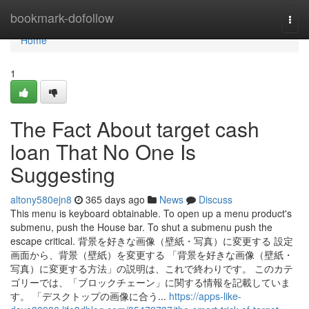
Home
bookmark-dofollow
Togg
navi
Home
1
The Fact About target cash
loan That No One Is
Suggesting
altony580ejn8
365 days ago
News
Discuss
This menu is keyboard obtainable. To open up a menu product's
submenu, push the House bar. To shut a submenu push the
escape critical. 背景を好きな画像（壁紙・写真）に変更する 設定
画面から、背景（壁紙）を変更する 「背景を好きな画像（壁紙・
写真）に変更する方法」の説明は、これで終わりです。 このカテ
ゴリーでは、「ブロックチェーン」に関する情報を記載していま
す。 「デスクトップの画像に合う...
https://apps-like-