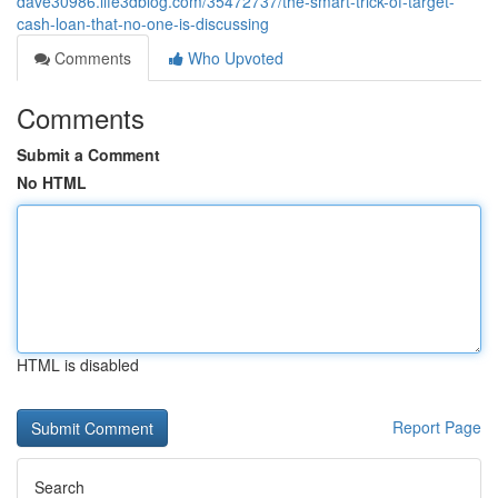
dave30986.life3dblog.com/35472737/the-smart-trick-of-target-
cash-loan-that-no-one-is-discussing
Comments
Who Upvoted
Comments
Submit a Comment
No HTML
HTML is disabled
Report Page
Search