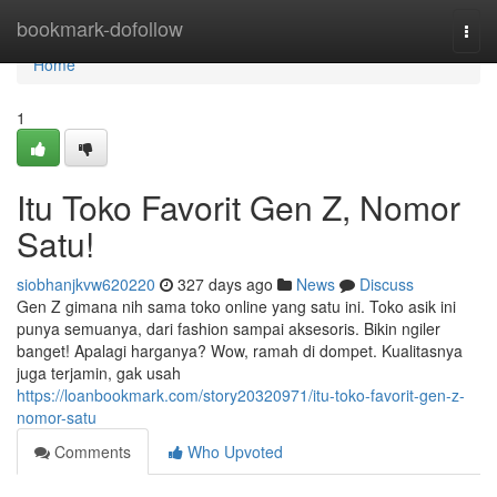
Home
bookmark-dofollow
Togg
navi
Home
1
Itu Toko Favorit Gen Z, Nomor
Satu!
siobhanjkvw620220
327 days ago
News
Discuss
Gen Z gimana nih sama toko online yang satu ini. Toko asik ini
punya semuanya, dari fashion sampai aksesoris. Bikin ngiler
banget! Apalagi harganya? Wow, ramah di dompet. Kualitasnya
juga terjamin, gak usah
https://loanbookmark.com/story20320971/itu-toko-favorit-gen-z-
nomor-satu
Comments
Who Upvoted