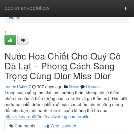
Home
bookmark-dofollow
Togg
navi
Home
1
Nước Hoa Chiết Cho Quý Cô
Đà Lạt – Phong Cách Sang
Trọng Cùng Dior Miss Dior
annes134kkl7
307 days ago
News
Discuss
Trong cuộc sống thời đại mới, hương thơm không chỉ là điểm
nhấn mà còn là biểu tượng của sự tự tin và gu thẩm mỹ. Đặc biệt,
perfume chiết được chiết xuất các sản phẩm chính hãng mang
đến cho bạn một hành trình lôi cuốn không thể bỏ qua.
https://richarde050nti9.activablog.com/profile
Comments
Who Upvoted