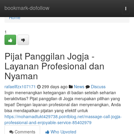
Home
bookmark-dofollow
Togg
navi
Home
1
Pijat Panggilan Jogja -
Layanan Profesional dan
Nyaman
rafaellfzx107171
299 days ago
News
Discuss
Ingin menenangkan ketegangan di badan setelah seharian
beraktivitas? Pijat panggilan di Jogja merupakan pilihan yang
tepat! Dengan layanan profesional dan menyenangkan, Anda
bisa mendapatkan pijatan yang efektif untuk
https://mohamadtukt429738.pointblog.net/massage-call-jogja-
professional-and-enjoyable-service-85402979
Comments
Who Upvoted