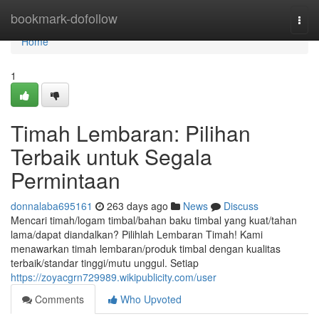
Home
bookmark-dofollow
Togg
navi
Home
1
Timah Lembaran: Pilihan
Terbaik untuk Segala
Permintaan
donnalaba695161
263 days ago
News
Discuss
Mencari timah/logam timbal/bahan baku timbal yang kuat/tahan
lama/dapat diandalkan? Pilihlah Lembaran Timah! Kami
menawarkan timah lembaran/produk timbal dengan kualitas
terbaik/standar tinggi/mutu unggul. Setiap
https://zoyacgrn729989.wikipublicity.com/user
Comments
Who Upvoted