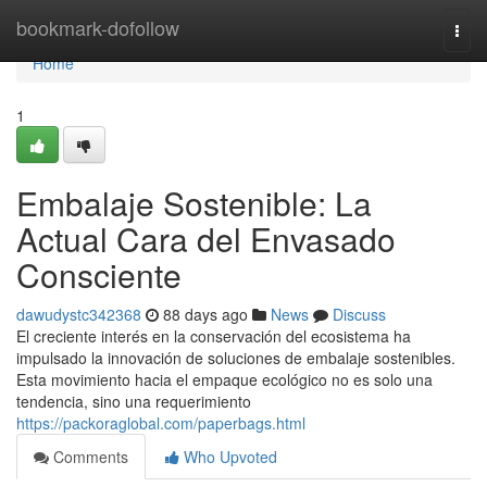
Home
bookmark-dofollow
Togg
navi
Home
1
Embalaje Sostenible: La
Actual Cara del Envasado
Consciente
dawudystc342368
88 days ago
News
Discuss
El creciente interés en la conservación del ecosistema ha
impulsado la innovación de soluciones de embalaje sostenibles.
Esta movimiento hacia el empaque ecológico no es solo una
tendencia, sino una requerimiento
https://packoraglobal.com/paperbags.html
Comments
Who Upvoted