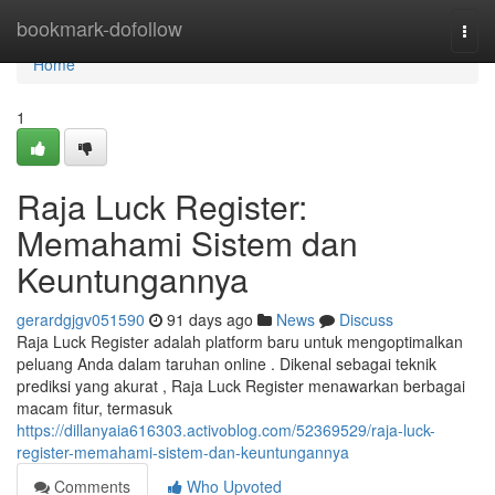
Home
bookmark-dofollow
Togg
navi
Home
1
Raja Luck Register:
Memahami Sistem dan
Keuntungannya
gerardgjgv051590
91 days ago
News
Discuss
Raja Luck Register adalah platform baru untuk mengoptimalkan
peluang Anda dalam taruhan online . Dikenal sebagai teknik
prediksi yang akurat , Raja Luck Register menawarkan berbagai
macam fitur, termasuk
https://dillanyaia616303.activoblog.com/52369529/raja-luck-
register-memahami-sistem-dan-keuntungannya
Comments
Who Upvoted