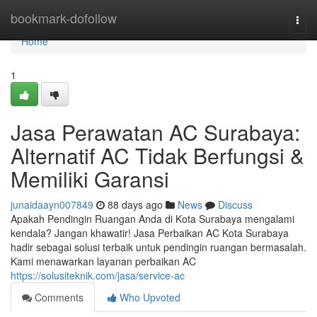
Home
bookmark-dofollow
Togg
navi
Home
1
Jasa Perawatan AC Surabaya:
Alternatif AC Tidak Berfungsi &
Memiliki Garansi
junaidaayn007849
88 days ago
News
Discuss
Apakah Pendingin Ruangan Anda di Kota Surabaya mengalami
kendala? Jangan khawatir! Jasa Perbaikan AC Kota Surabaya
hadir sebagai solusi terbaik untuk pendingin ruangan bermasalah.
Kami menawarkan layanan perbaikan AC
https://solusiteknik.com/jasa/service-ac
Comments
Who Upvoted