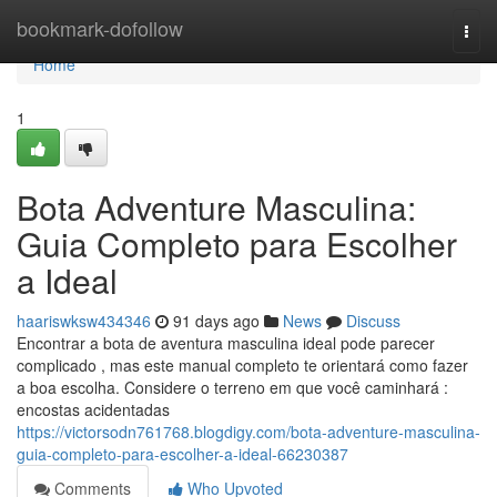
Home
bookmark-dofollow
Togg
navi
Home
1
Bota Adventure Masculina:
Guia Completo para Escolher
a Ideal
haariswksw434346
91 days ago
News
Discuss
Encontrar a bota de aventura masculina ideal pode parecer
complicado , mas este manual completo te orientará como fazer
a boa escolha. Considere o terreno em que você caminhará :
encostas acidentadas
https://victorsodn761768.blogdigy.com/bota-adventure-masculina-
guia-completo-para-escolher-a-ideal-66230387
Comments
Who Upvoted