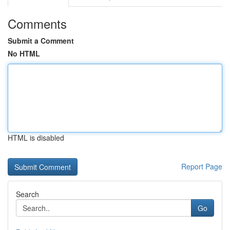
Comments
Submit a Comment
No HTML
HTML is disabled
Report Page
Search
Go