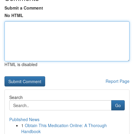
Submit a Comment
No HTML
HTML is disabled
Report Page
Search
Go
Published News
1
Obtain This Medication Online: A Thorough
Handbook