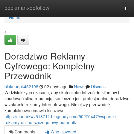
Home
bookmark-dofollow
Togg
navi
Home
1
Doradztwo Reklamy
Cyfrowego: Kompletny
Przewodnik
blakeunpk452198
92 days ago
News
Discuss
W dzisiejszych czasach, aby skutecznie dotrzeć do klientów i
zbudować silną reputację, konieczne jest profesjonalne doradztwo
w zakresie reklamy internetowego. Niniejszy przewodnik
kompleksowo omawia kluczowe
https://nanarkwv518711.blognody.com/50270447/wsparcie-
reklamy-online-szczegółowy-poradnik
Comments
Who Upvoted