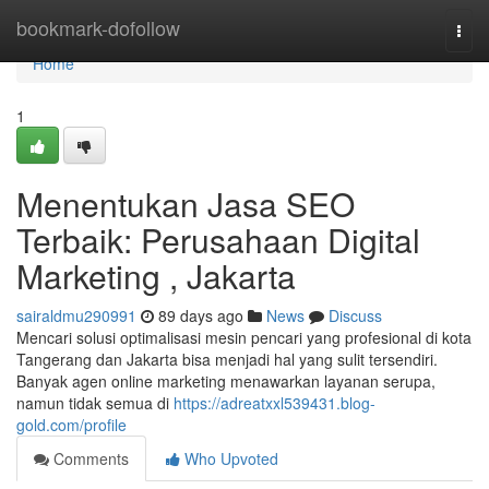
Home
bookmark-dofollow
Togg
navi
Home
1
Menentukan Jasa SEO
Terbaik: Perusahaan Digital
Marketing , Jakarta
sairaldmu290991
89 days ago
News
Discuss
Mencari solusi optimalisasi mesin pencari yang profesional di kota
Tangerang dan Jakarta bisa menjadi hal yang sulit tersendiri.
Banyak agen online marketing menawarkan layanan serupa,
namun tidak semua di
https://adreatxxl539431.blog-
gold.com/profile
Comments
Who Upvoted