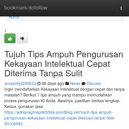
Home
bookmark-dofollow
Togg
navi
Home
1
Tujuh Tips Ampuh Pengurusan
Kekayaan Intelektual Cepat
Diterima Tanpa Sulit
amaantiyf295832
88 days ago
News
Discuss
Ingin mendaftarkan Kekayaan Intelektual dengan cepat dan tanpa
masalah? Berikut 7 tips ampuh yang mampu memudahkan
proses pengurusan KI Anda. Awalnya, pastikan berkas lengkap .
Kedua, gunakan jasa
https://adrianagmep865594.pointblog.net/tujuh-tips-ampuh-
pengurusan-kekayaan-intelektual-cepat-disetujui-tanpa-ribet-
93106083