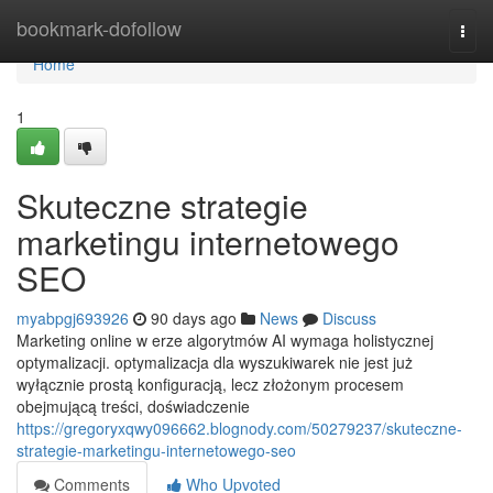
Home
bookmark-dofollow
Togg
navi
Home
1
Skuteczne strategie
marketingu internetowego
SEO
myabpgj693926
90 days ago
News
Discuss
Marketing online w erze algorytmów AI wymaga holistycznej
optymalizacji. optymalizacja dla wyszukiwarek nie jest już
wyłącznie prostą konfiguracją, lecz złożonym procesem
obejmującą treści, doświadczenie
https://gregoryxqwy096662.blognody.com/50279237/skuteczne-
strategie-marketingu-internetowego-seo
Comments
Who Upvoted