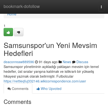
Home
bookmark-dofollow
Togg
navi
Home
1
Samsunspor'un Yeni Mevsim
Hedefleri
deaconreaw889596
91 days ago
News
Discuss
Samsunspor yönetiminin açıkladığı yaklaşan mevsim için temel
hedefler, üst sıralar yarışına katılmak ve istikrarlı bir yükseliş
hikayesi yazmak olarak belirmiştir. Futbolcular
https://nettieqfuj332146.wikicorrespondence.com/user
Comments
Who Upvoted
Comments