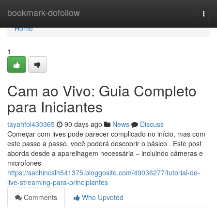
Home
bookmark-dofollow
Togg
navi
Home
1
Cam ao Vivo: Guia Completo
para Iniciantes
tayahfol430365
90 days ago
News
Discuss
Começar com lives pode parecer complicado no início, mas com
este passo a passo, você poderá descobrir o básico . Este post
aborda desde a aparelhagem necessária – incluindo câmeras e
microfones
https://sachincslh541375.bloggosite.com/49036277/tutorial-de-
live-streaming-para-principiantes
Comments
Who Upvoted