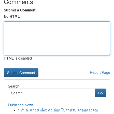
Comments
Submit a Comment
No HTML
HTML is disabled
Report Page
Search
Go
Published News
1
กั้นตะแกรงเหล็ก: ตัวเลือก ใช่สำหรับ ครอบครัวคุณ