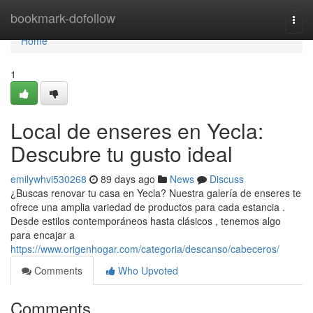
Home
bookmark-dofollow
Togg
navi
Home
1
Local de enseres en Yecla:
Descubre tu gusto ideal
emilywhvi530268
89 days ago
News
Discuss
¿Buscas renovar tu casa en Yecla? Nuestra galería de enseres te
ofrece una amplia variedad de productos para cada estancia .
Desde estilos contemporáneos hasta clásicos , tenemos algo
para encajar a
https://www.origenhogar.com/categoria/descanso/cabeceros/
Comments
Who Upvoted
Comments