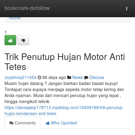
Home
bookmark-dofollow
Togg
navi
Home
1
Trik Penutup Hujan Motor Anti
Tetes
zoyatnoq211054
86 days ago
News
Discuss
Musim hujan datang ? Jangan biarkan badan basah kuyup!
Terdapat cara supaya menjaga sepeda motor tetap kering dan
Anda nyaman. Mulai dari mencari penutup hujan yang tepat ,
hingga mengikuti teknik
https://alexiajwqr178713.mpeblog.com/74508189/trik-penutup-
hujan-kendaraan-anti-tetes
Comments
Who Upvoted