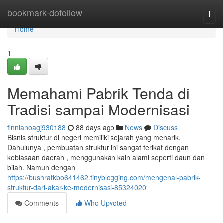
Home
bookmark-dofollow
Togg
navi
Home
1
Memahami Pabrik Tenda di
Tradisi sampai Modernisasi
finnianoagj930188
88 days ago
News
Discuss
Bisnis struktur di negeri memiliki sejarah yang menarik.
Dahulunya , pembuatan struktur ini sangat terikat dengan
kebiasaan daerah , menggunakan kain alami seperti daun dan
bilah. Namun dengan
https://bushratkbo641462.tinyblogging.com/mengenal-pabrik-
struktur-dari-akar-ke-modernisasi-85324020
Comments
Who Upvoted