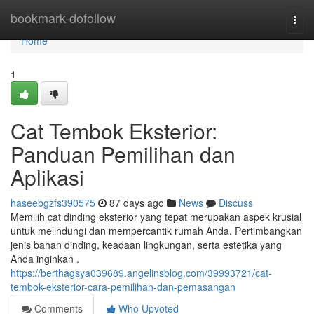
Home
bookmark-dofollow
Togg
navi
Home
1
Cat Tembok Eksterior:
Panduan Pemilihan dan
Aplikasi
haseebgzfs390575
87 days ago
News
Discuss
Memilih cat dinding eksterior yang tepat merupakan aspek krusial
untuk melindungi dan mempercantik rumah Anda. Pertimbangkan
jenis bahan dinding, keadaan lingkungan, serta estetika yang
Anda inginkan .
https://berthagsya039689.angelinsblog.com/39993721/cat-
tembok-eksterior-cara-pemilihan-dan-pemasangan
Comments
Who Upvoted