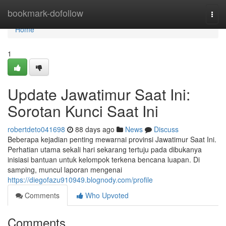
Home
bookmark-dofollow
Togg
navi
Home
1
Update Jawatimur Saat Ini:
Sorotan Kunci Saat Ini
robertdeto041698
88 days ago
News
Discuss
Beberapa kejadian penting mewarnai provinsi Jawatimur Saat Ini.
Perhatian utama sekali hari sekarang tertuju pada dibukanya
inisiasi bantuan untuk kelompok terkena bencana luapan. Di
samping, muncul laporan mengenai
https://diegofazu910949.blognody.com/profile
Comments
Who Upvoted
Comments