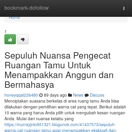
Home
bookmark-dofollow
Togg
navi
Home
1
Sepuluh Nuansa Pengecat
Ruangan Tamu Untuk
Menampakkan Anggun dan
Bermahasya
honeyqqal226480
89 days ago
News
Discuss
Menciptakan suasana berkelas di area ruang tamu Anda bisa
dilakukan dengan pemilihan warna cat yang tepat. Berikut adalah
10 warna yang harus Anda pilih untuk mengubah kesan ruangan
Anda. Mulai dari nuansa kelabu yang
https://murrayjnlo951321.blogunok.com/41437573/sepuluh-
warna-cat-ruangan-tamu-agar-menampakkan-eksklusif-dan-