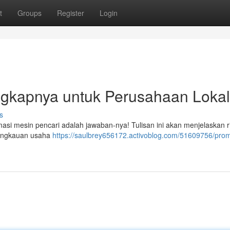
t
Groups
Register
Login
gkapnya untuk Perusahaan Lokal
s
si mesin pencari adalah jawaban-nya! Tulisan ini akan menjelaskan ri
jangkauan usaha
https://saulbrey656172.activoblog.com/51609756/prom