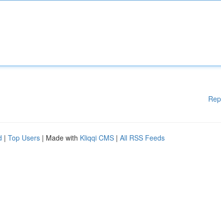
Rep
d
|
Top Users
| Made with
Kliqqi CMS
|
All RSS Feeds