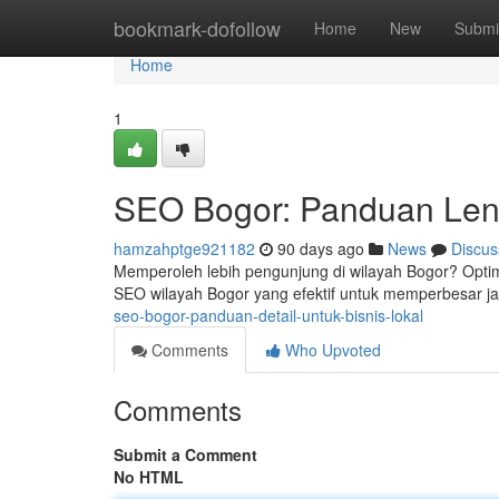
Home
bookmark-dofollow
Home
New
Submi
Home
1
SEO Bogor: Panduan Len
hamzahptge921182
90 days ago
News
Discus
Memperoleh lebih pengunjung di wilayah Bogor? Optima
SEO wilayah Bogor yang efektif untuk memperbesar 
seo-bogor-panduan-detail-untuk-bisnis-lokal
Comments
Who Upvoted
Comments
Submit a Comment
No HTML