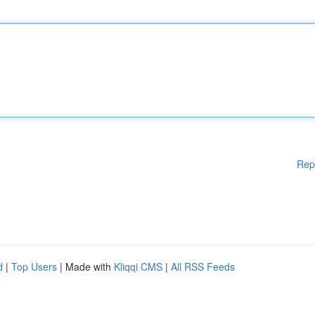
Rep
d
|
Top Users
| Made with
Kliqqi CMS
|
All RSS Feeds