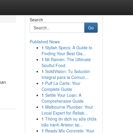
Search
Go
Published News
1
Stylish Specs: A Guide to
Finding Your Best Gla...
1
Mi Ramen: The Ultimate
Soulful Food
1
SolidVision: Tu Solución
Integral para la Comun...
kan
1
Puff La Carts: Your
Complete Guide
1
Settle Your Loan: A
Comprehensive Guide
1
Melbourne Plumber: Your
Local Expert for Reliab...
1
Thông tin dịch vụ sửa chữa
bảo hành Ariston tại...
1
Ready Mix Concrete: Your