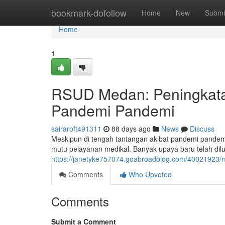
Home
bookmark-dofollow
Home
New
Submi
Home
1
RSUD Medan: Peningkata
Pandemi Pandemi
sairaroft491311
88 days ago
News
Discuss
Meskipun di tengah tantangan akibat pandemi pande
mutu pelayanan medikal. Banyak upaya baru telah di
https://janetyke757074.goabroadblog.com/40021923
Comments
Who Upvoted
Comments
Submit a Comment