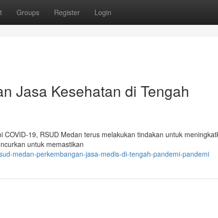
t
Groups
Register
Login
n Jasa Kesehatan di Tengah
mi COVID-19, RSUD Medan terus melakukan tindakan untuk meningkat
luncurkan untuk memastikan
/rsud-medan-perkembangan-jasa-medis-di-tengah-pandemi-pandemi