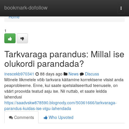
Home
bookmark-dofollow
Togg
navi
Home
1
Tarkvaraga parandus: Millal ise
olukordi parandada?
inescekb970341
88 days ago
News
Discuss
Mõnele liikmetele võib tarkvara käitamine korrektsene viisist anda
peaprobleeme. Enne, kui saate spetsialiseeritud teenusele, on
väärt proovida teatud asju ise. Nii nuttab, et saate leidda
lahendusi
https://saadvskw878590.blognody.com/50361666/tarkvaraga-
parandus-kuidas-ise-vigu-lahendada
Comments
Who Upvoted