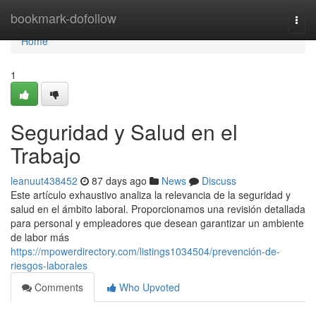
Home
bookmark-dofollow
Togg
navi
Home
1
Seguridad y Salud en el
Trabajo
leanuut438452
87 days ago
News
Discuss
Este artículo exhaustivo analiza la relevancia de la seguridad y
salud en el ámbito laboral. Proporcionamos una revisión detallada
para personal y empleadores que desean garantizar un ambiente
de labor más
https://mpowerdirectory.com/listings1034504/prevención-de-
riesgos-laborales
Comments
Who Upvoted