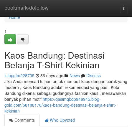
Home
bookmark-dofollow
Togg
navi
Home
1
Kaos Bandung: Destinasi
Belanja T-Shirt Kekinian
lulupgtm228735
86 days ago
News
Discuss
Jika Anda mencari tujuan untuk membeli kaus dengan corak yang
modern , Kaos Bandung adalah rekomendasi yang pas . Kota
Bandung dikenal sebagai gudangnya fashion kaus , menawarkan
banyak pilihan motif
https://qasimqbdp946945.blog-
gold.com/58188176/kaos-bandung-destinasi-belanja-t-shirt-
kekinian
Comments
Who Upvoted