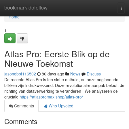
Home
bookmark-dofollow
Togg
navi
Home
1
Atlas Pro: Eerste Blik op de
Nieuwe Toekomst
jasonqbpf116502
86 days ago
News
Discuss
De recente Atlas Pro is ten slotte onthuld, en onze beginnende
blikken zijn indrukwekkend. Deze revolutionaire aanpak belooft de
richting van dataverwerking te veranderen . We analyseren de
cruciale
https://atlaspromax.shop/atlas-pro/
Comments
Who Upvoted
Comments