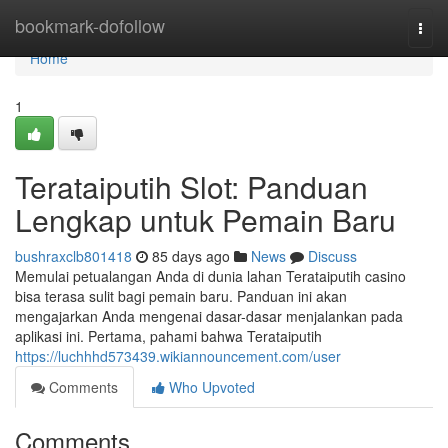
Home
bookmark-dofollow
Togg
navi
Home
1
Terataiputih Slot: Panduan
Lengkap untuk Pemain Baru
bushraxclb801418
85 days ago
News
Discuss
Memulai petualangan Anda di dunia lahan Terataiputih casino
bisa terasa sulit bagi pemain baru. Panduan ini akan
mengajarkan Anda mengenai dasar-dasar menjalankan pada
aplikasi ini. Pertama, pahami bahwa Terataiputih
https://luchhhd573439.wikiannouncement.com/user
Comments
Who Upvoted
Comments