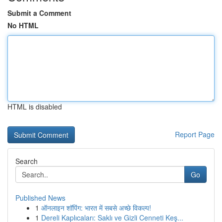
Submit a Comment
No HTML
HTML is disabled
Report Page
Search
Go
Published News
1
ऑनलाइन शॉपिंग: भारत में सबसे अच्छे विकल्प!
1
Dereli Kaplıcaları: Saklı ve Gizli Cenneti Keş...