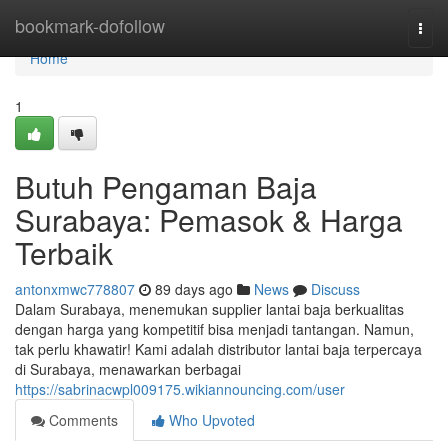
Home
bookmark-dofollow
Togg
navi
Home
1
Butuh Pengaman Baja
Surabaya: Pemasok & Harga
Terbaik
antonxmwc778807
89 days ago
News
Discuss
Dalam Surabaya, menemukan supplier lantai baja berkualitas
dengan harga yang kompetitif bisa menjadi tantangan. Namun,
tak perlu khawatir! Kami adalah distributor lantai baja terpercaya
di Surabaya, menawarkan berbagai
https://sabrinacwpl009175.wikiannouncing.com/user
Comments
Who Upvoted