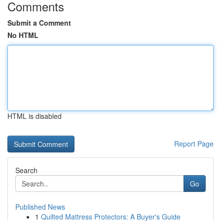
Comments
Submit a Comment
No HTML
HTML is disabled
Report Page
Search
Go
Published News
1
Quilted Mattress Protectors: A Buyer's Guide