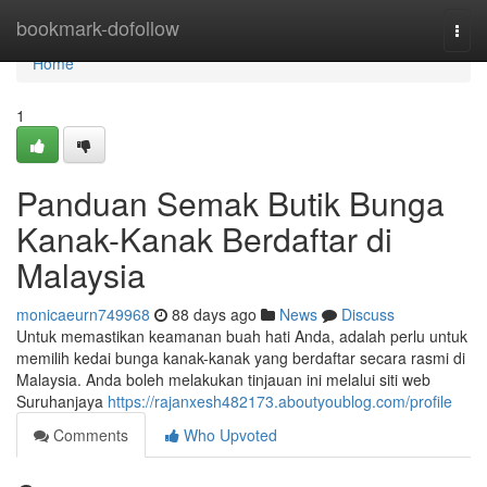
Home
bookmark-dofollow
Togg
navi
Home
1
Panduan Semak Butik Bunga
Kanak-Kanak Berdaftar di
Malaysia
monicaeurn749968
88 days ago
News
Discuss
Untuk memastikan keamanan buah hati Anda, adalah perlu untuk
memilih kedai bunga kanak-kanak yang berdaftar secara rasmi di
Malaysia. Anda boleh melakukan tinjauan ini melalui siti web
Suruhanjaya
https://rajanxesh482173.aboutyoublog.com/profile
Comments
Who Upvoted