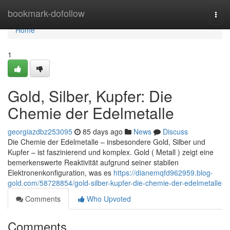
Home
bookmark-dofollow
Togg
navi
Home
1
Gold, Silber, Kupfer: Die
Chemie der Edelmetalle
georgiazdbz253095
85 days ago
News
Discuss
Die Chemie der Edelmetalle – insbesondere Gold, Silber und
Kupfer – ist faszinierend und komplex. Gold ( Metall ) zeigt eine
bemerkenswerte Reaktivität aufgrund seiner stabilen
Elektronenkonfiguration, was es
https://dianemqfd962959.blog-
gold.com/58728854/gold-silber-kupfer-die-chemie-der-edelmetalle
Comments
Who Upvoted
Comments