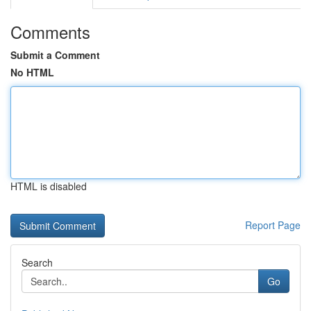
Comments
Submit a Comment
No HTML
HTML is disabled
Report Page
Search
Go