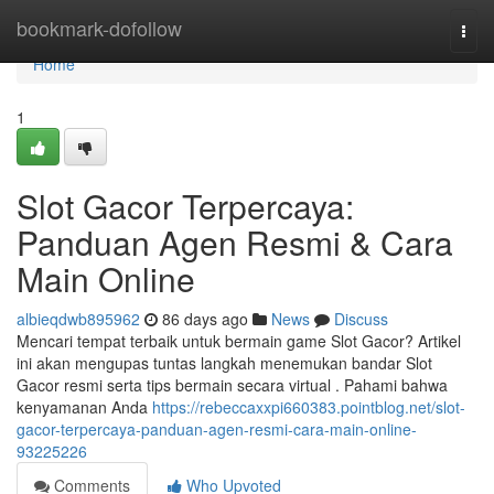
Home
bookmark-dofollow
Togg
navi
Home
1
Slot Gacor Terpercaya:
Panduan Agen Resmi & Cara
Main Online
albieqdwb895962
86 days ago
News
Discuss
Mencari tempat terbaik untuk bermain game Slot Gacor? Artikel
ini akan mengupas tuntas langkah menemukan bandar Slot
Gacor resmi serta tips bermain secara virtual . Pahami bahwa
kenyamanan Anda
https://rebeccaxxpi660383.pointblog.net/slot-
gacor-terpercaya-panduan-agen-resmi-cara-main-online-
93225226
Comments
Who Upvoted