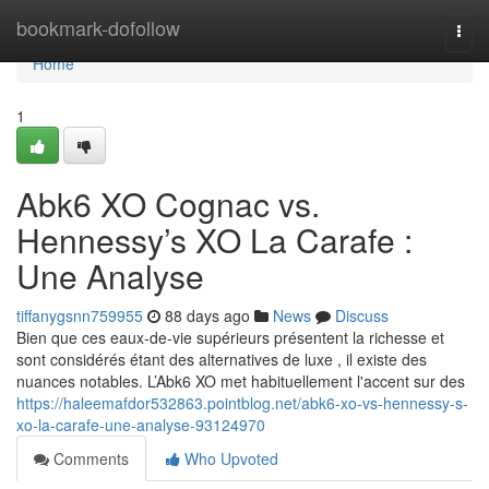
Home
bookmark-dofollow
Togg
navi
Home
1
Abk6 XO Cognac vs.
Hennessy’s XO La Carafe :
Une Analyse
tiffanygsnn759955
88 days ago
News
Discuss
Bien que ces eaux-de-vie supérieurs présentent la richesse et
sont considérés étant des alternatives de luxe , il existe des
nuances notables. L’Abk6 XO met habituellement l'accent sur des
https://haleemafdor532863.pointblog.net/abk6-xo-vs-hennessy-s-
xo-la-carafe-une-analyse-93124970
Comments
Who Upvoted